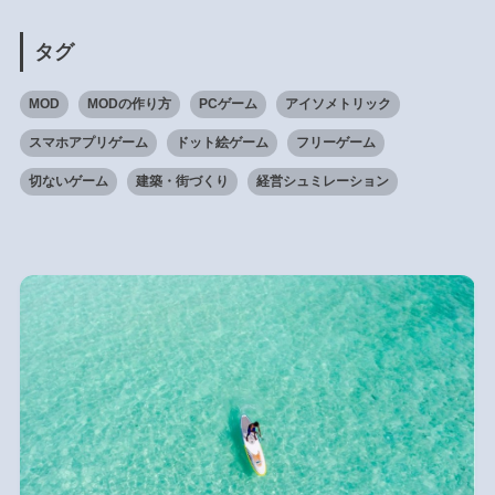
タグ
MOD
MODの作り方
PCゲーム
アイソメトリック
スマホアプリゲーム
ドット絵ゲーム
フリーゲーム
切ないゲーム
建築・街づくり
経営シュミレーション