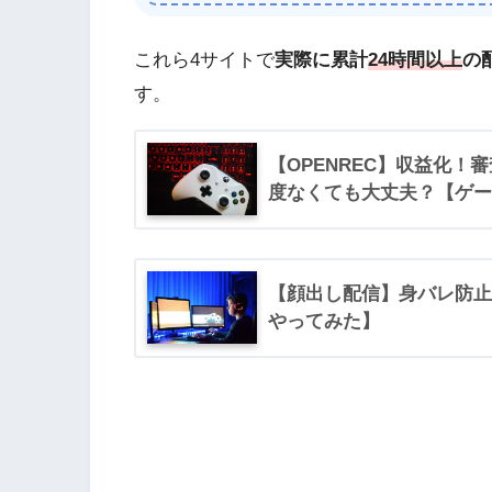
これら4サイトで
実際に累計
24時間以上
の
す。
【OPENREC】収益化！
度なくても大丈夫？【ゲー
【顔出し配信】身バレ防止
やってみた】