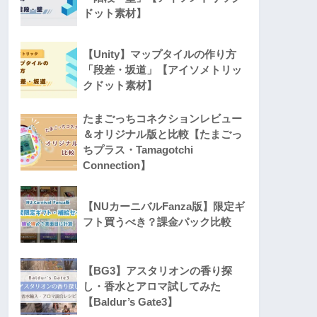
ドット素材】
【Unity】マップタイルの作り方
「段差・坂道」【アイソメトリッ
クドット素材】
たまごっちコネクションレビュー
＆オリジナル版と比較【たまごっ
ちプラス・Tamagotchi
Connection】
【NUカーニバルFanza版】限定ギ
フト買うべき？課金パック比較
【BG3】アスタリオンの香り探
し・香水とアロマ試してみた
【Baldur’s Gate3】