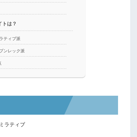
イトは？
ラティブ派
プンレック派
点
ミラティブ